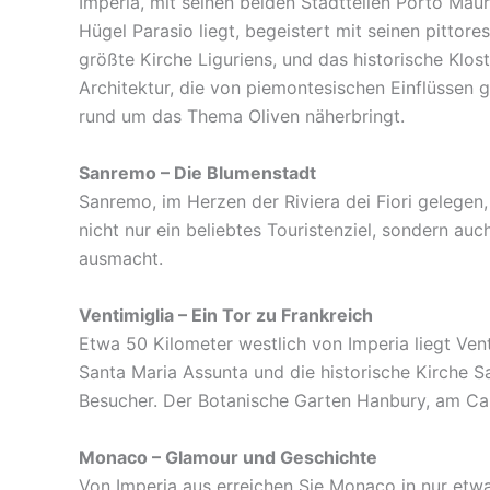
Imperia, mit seinen beiden Stadtteilen Porto Mau
Hügel Parasio liegt, begeistert mit seinen pittore
größte Kirche Liguriens, und das historische Kloste
Architektur, die von piemontesischen Einflüssen g
rund um das Thema Oliven näherbringt.
Sanremo – Die Blumenstadt
Sanremo, im Herzen der Riviera dei Fiori gelegen
nicht nur ein beliebtes Touristenziel, sondern auc
ausmacht.
Ventimiglia – Ein Tor zu Frankreich
Etwa 50 Kilometer westlich von Imperia liegt Vent
Santa Maria Assunta und die historische Kirche S
Besucher. Der Botanische Garten Hanbury, am Cap
Monaco – Glamour und Geschichte
Von Imperia aus erreichen Sie Monaco in nur etwa