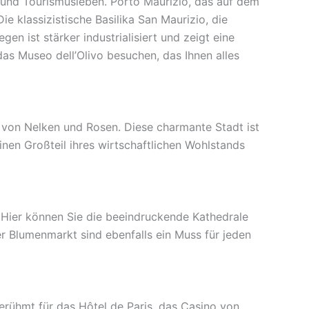
- und Tourismusleben. Porto Maurizio, das auf dem
ie klassizistische Basilika San Maurizio, die
gen ist stärker industrialisiert und zeigt eine
das Museo dell’Olivo besuchen, das Ihnen alles
t von Nelken und Rosen. Diese charmante Stadt ist
einen Großteil ihres wirtschaftlichen Wohlstands
t. Hier können Sie die beeindruckende Kathedrale
er Blumenmarkt sind ebenfalls ein Muss für jeden
erühmt für das Hôtel de Paris, das Casino von