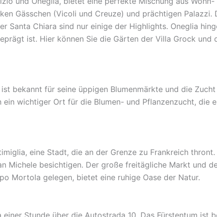
rizio und Oneglia, bietet eine perfekte Mischung aus Wohn
sken Gässchen (Vicoli und Creuze) und prächtigen Palazzi. D
r Santa Chiara sind nur einige der Highlights. Oneglia hinge
eprägt ist. Hier können Sie die Gärten der Villa Grock und 
, ist bekannt für seine üppigen Blumenmärkte und die Zuch
h ein wichtiger Ort für die Blumen- und Pflanzenzucht, die 
imiglia, eine Stadt, die an der Grenze zu Frankreich thron
an Michele besichtigen. Der große freitägliche Markt und d
o Mortola gelegen, bietet eine ruhige Oase der Natur.
 einer Stunde über die Autostrada 10. Das Fürstentum ist b